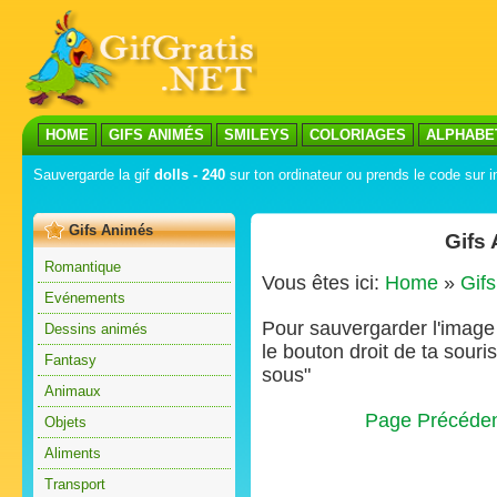
HOME
GIFS ANIMÉS
SMILEYS
COLORIAGES
ALPHABE
Sauvergarde la gif
dolls - 240
sur ton ordinateur ou prends le code sur i
Gifs Animés
Gifs
Romantique
Vous êtes ici:
Home
»
Gif
Evénements
Pour sauvergarder l'image s
Dessins animés
le bouton droit de ta souris
Fantasy
sous"
Animaux
Page Précéde
Objets
Aliments
Transport