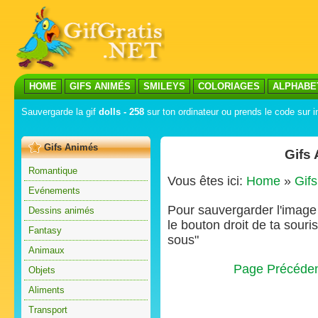
HOME
GIFS ANIMÉS
SMILEYS
COLORIAGES
ALPHABE
Sauvergarde la gif
dolls - 258
sur ton ordinateur ou prends le code sur i
Gifs Animés
Gifs
Romantique
Vous êtes ici:
Home
»
Gif
Evénements
Pour sauvergarder l'image s
Dessins animés
le bouton droit de ta souris
Fantasy
sous"
Animaux
Page Précéde
Objets
Aliments
Transport