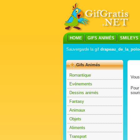
HOME
GIFS ANIMÉS
SMILEYS
Sauvergarde la gif
drapeau_de_la_polog
Gifs Animés
Romantique
Vous 
Evénements
Pour 
Dessins animés
souri
Fantasy
Animaux
Objets
Aliments
Transport