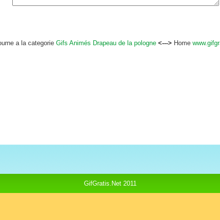
ourne a la categorie
Gifs Animés Drapeau de la pologne
<--->
Home
www.gifgr
GifGratis.Net 2011