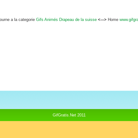
tourne a la categorie
Gifs Animés Drapeau de la suisse
<--->
Home
www.gifgra
GifGratis.Net 2011