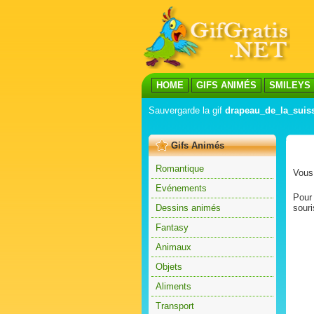
HOME
GIFS ANIMÉS
SMILEYS
Sauvergarde la gif
drapeau_de_la_suiss
Gifs Animés
Romantique
Vous 
Evénements
Pour 
Dessins animés
souri
Fantasy
Animaux
Objets
Aliments
Transport