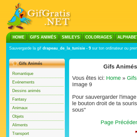
HOME
GIFS ANIMÉS
SMILEYS
COLORIAGES
ALPHABE
Sauvergarde la gif
drapeau_de_la_tunisie - 9
sur ton ordinateur ou pren
Gifs Animés
Gifs Animés
Romantique
Vous êtes ici:
Home
»
Gif
Evénements
Image 9
Dessins animés
Pour sauvergarder l'image s
Fantasy
le bouton droit de ta souris
Animaux
sous"
Objets
Page Précéde
Aliments
Transport