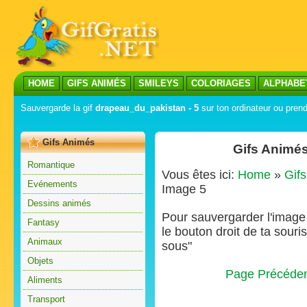
HOME
GIFS ANIMÉS
SMILEYS
COLORIAGES
ALPHABE
Sauvergarde la gif
drapeau_du_pakistan - 5
sur ton ordinateur ou prend
Gifs Animés
Gifs Animés
Romantique
Vous êtes ici:
Home
»
Gif
Evénements
Image 5
Dessins animés
Pour sauvergarder l'image s
Fantasy
le bouton droit de ta souris
Animaux
sous"
Objets
Page Précéde
Aliments
Transport