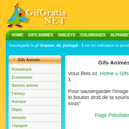
HOME
GIFS ANIMÉS
SMILEYS
COLORIAGES
ALPHABE
Sauvergarde la gif
drapeau_du_portugal - 1
sur ton ordinateur ou prend
Gifs Animés
Gifs Animés
Romantique
Vous êtes ici:
Home
»
Gif
Evénements
1
Dessins animés
Pour sauvergarder l'image s
Fantasy
le bouton droit de ta souris
Animaux
sous"
Objets
Page Précéde
Aliments
Transport