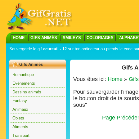
HOME
GIFS ANIMÉS
SMILEYS
COLORIAGES
ALPHABE
Sauvergarde la gif
ecureuil - 12
sur ton ordinateur ou prends le code sur
Gifs Animés
Gifs 
Romantique
Vous êtes ici:
Home
»
Gif
Evénements
Pour sauvergarder l'image s
Dessins animés
le bouton droit de ta souris
Fantasy
sous"
Animaux
Page Précéde
Objets
Aliments
Transport