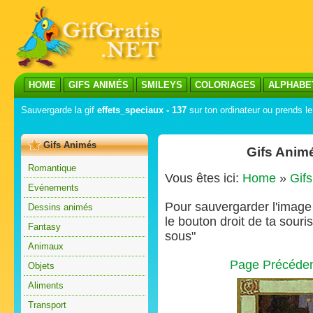
HOME
GIFS ANIMÉS
SMILEYS
COLORIAGES
ALPHABE
Sauvergarde la gif
effets_speciaux - 137
sur ton ordinateur ou prends le
Gifs Animés
Gifs Anim
Romantique
Vous êtes ici:
Home
»
Gif
Evénements
Pour sauvergarder l'image s
Dessins animés
le bouton droit de ta souris
Fantasy
sous"
Animaux
Page Précéde
Objets
Aliments
Transport