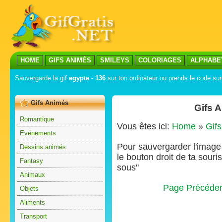
HOME
GIFS ANIMÉS
SMILEYS
COLORIAGES
ALPHABE
Sauvergarde la gif
egypte - 136
sur ton ordinateur ou prends le code sur 
Gifs Animés
Gifs 
Romantique
Vous êtes ici:
Home
»
Gif
Evénements
Pour sauvergarder l'image s
Dessins animés
le bouton droit de ta souris
Fantasy
sous"
Animaux
Page Précéde
Objets
Aliments
Transport