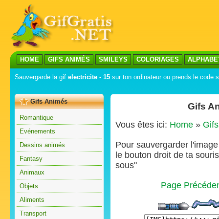
HOME
GIFS ANIMÉS
SMILEYS
COLORIAGES
ALPHABE
Sauvergarde la gif
electricite - 15
sur ton ordinateur ou prends le code su
Gifs Animés
Gifs An
Romantique
Vous êtes ici:
Home
»
Gif
Evénements
Pour sauvergarder l'image s
Dessins animés
le bouton droit de ta souris
Fantasy
sous"
Animaux
Page Précéde
Objets
Aliments
Transport