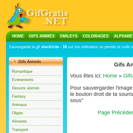
HOME
GIFS ANIMÉS
SMILEYS
COLORIAGES
ALPHABE
Sauvergarde la gif
electricite - 18
sur ton ordinateur ou prends le code su
Gifs Animés
Gifs An
Romantique
Vous êtes ici:
Home
»
Gif
Evénements
Pour sauvergarder l'image s
Dessins animés
le bouton droit de ta souris
Fantasy
sous"
Animaux
Page Précéde
Objets
Aliments
Transport