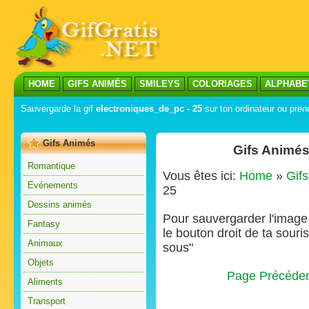
HOME
GIFS ANIMÉS
SMILEYS
COLORIAGES
ALPHABE
Sauvergarde la gif
electroniques_de_pc - 25
sur ton ordinateur ou prend
Gifs Animés
Gifs Animés
Romantique
Vous êtes ici:
Home
»
Gif
Evénements
25
Dessins animés
Pour sauvergarder l'image s
Fantasy
le bouton droit de ta souris
Animaux
sous"
Objets
Page Précéde
Aliments
Transport