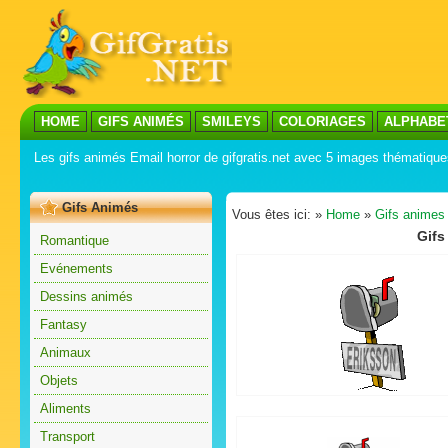
HOME
GIFS ANIMÉS
SMILEYS
COLORIAGES
ALPHABE
Les gifs animés Email horror de gifgratis.net avec 5 images thématiqu
Gifs Animés
Vous êtes ici: »
Home
»
Gifs animes
Gifs
Romantique
Evénements
Dessins animés
Fantasy
Animaux
Objets
Aliments
Transport