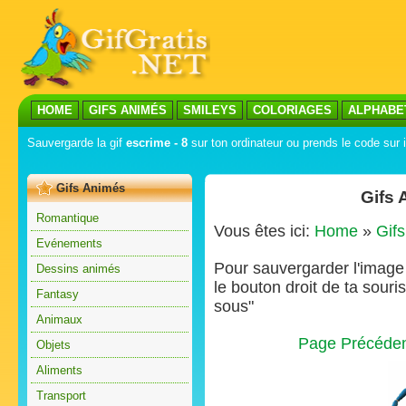
HOME
GIFS ANIMÉS
SMILEYS
COLORIAGES
ALPHABE
Sauvergarde la gif
escrime - 8
sur ton ordinateur ou prends le code sur i
Gifs Animés
Gifs 
Romantique
Vous êtes ici:
Home
»
Gif
Evénements
Pour sauvergarder l'image s
Dessins animés
le bouton droit de ta souris
Fantasy
sous"
Animaux
Page Précéde
Objets
Aliments
Transport