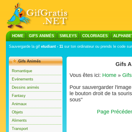
HOME
GIFS ANIMÉS
SMILEYS
COLORIAGES
ALPHABE
Sauvergarde la gif
etudiant - 11
sur ton ordinateur ou prends le code sur 
Gifs Animés
Gifs 
Romantique
Vous êtes ici:
Home
»
Gif
Evénements
Pour sauvergarder l'image s
Dessins animés
le bouton droit de ta souris
Fantasy
sous"
Animaux
Page Précéde
Objets
Aliments
Transport