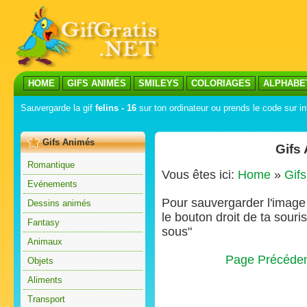
HOME
GIFS ANIMÉS
SMILEYS
COLORIAGES
ALPHABE
Sauvergarde la gif
felins - 16
sur ton ordinateur ou prends le code sur in
Gifs Animés
Gifs
Romantique
Vous êtes ici:
Home
»
Gif
Evénements
Pour sauvergarder l'image s
Dessins animés
le bouton droit de ta souris
Fantasy
sous"
Animaux
Page Précéde
Objets
Aliments
Transport