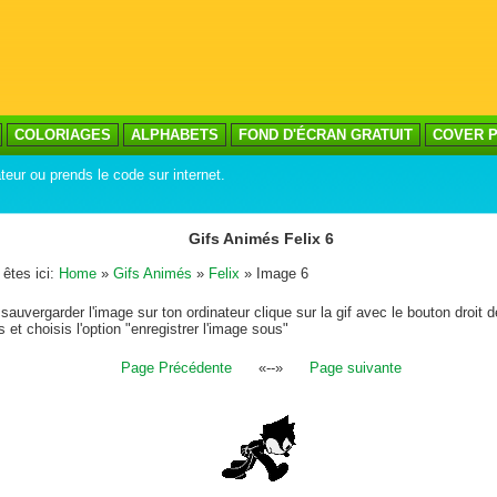
COLORIAGES
ALPHABETS
FOND D'ÉCRAN GRATUIT
COVER P
teur ou prends le code sur internet.
Gifs Animés Felix 6
êtes ici:
Home
»
Gifs Animés
»
Felix
» Image 6
sauvergarder l'image sur ton ordinateur clique sur la gif avec le bouton droit d
s et choisis l'option "enregistrer l'image sous"
Page Précédente
«--»
Page suivante