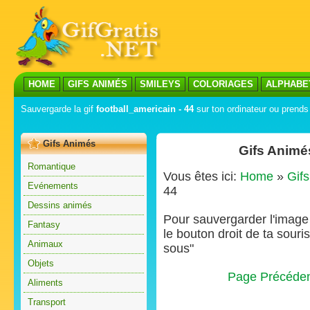
HOME
GIFS ANIMÉS
SMILEYS
COLORIAGES
ALPHABE
Sauvergarde la gif
football_americain - 44
sur ton ordinateur ou prends 
Gifs Animés
Gifs Animé
Romantique
Vous êtes ici:
Home
»
Gif
Evénements
44
Dessins animés
Pour sauvergarder l'image s
Fantasy
le bouton droit de ta souris
Animaux
sous"
Objets
Page Précéde
Aliments
Transport