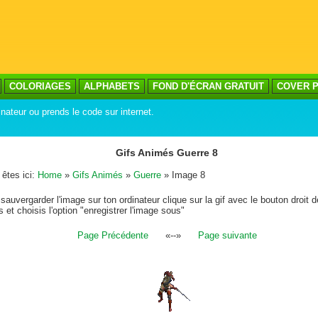
COLORIAGES
ALPHABETS
FOND D'ÉCRAN GRATUIT
COVER P
inateur ou prends le code sur internet.
Gifs Animés Guerre 8
êtes ici:
Home
»
Gifs Animés
»
Guerre
» Image 8
sauvergarder l'image sur ton ordinateur clique sur la gif avec le bouton droit d
s et choisis l'option "enregistrer l'image sous"
Page Précédente
«--»
Page suivante