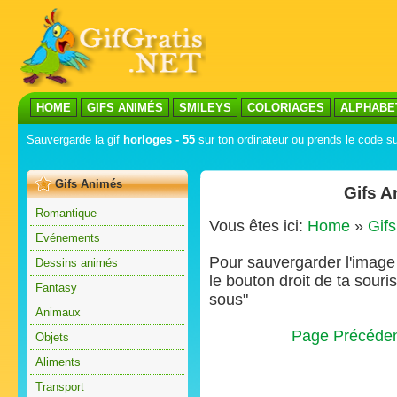
HOME
GIFS ANIMÉS
SMILEYS
COLORIAGES
ALPHABE
Sauvergarde la gif
horloges - 55
sur ton ordinateur ou prends le code sur
Gifs Animés
Gifs A
Romantique
Vous êtes ici:
Home
»
Gif
Evénements
Pour sauvergarder l'image s
Dessins animés
le bouton droit de ta souris
Fantasy
sous"
Animaux
Page Précéde
Objets
Aliments
Transport