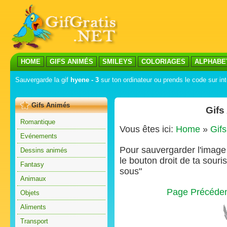
HOME
GIFS ANIMÉS
SMILEYS
COLORIAGES
ALPHABE
Sauvergarde la gif
hyene - 3
sur ton ordinateur ou prends le code sur int
Gifs Animés
Gifs
Romantique
Vous êtes ici:
Home
»
Gif
Evénements
Pour sauvergarder l'image s
Dessins animés
le bouton droit de ta souris
Fantasy
sous"
Animaux
Page Précéde
Objets
Aliments
Transport