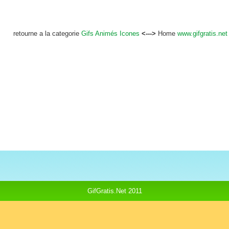
retourne a la categorie
Gifs Animés Icones
<--->
Home
www.gifgratis.net
GifGratis.Net 2011