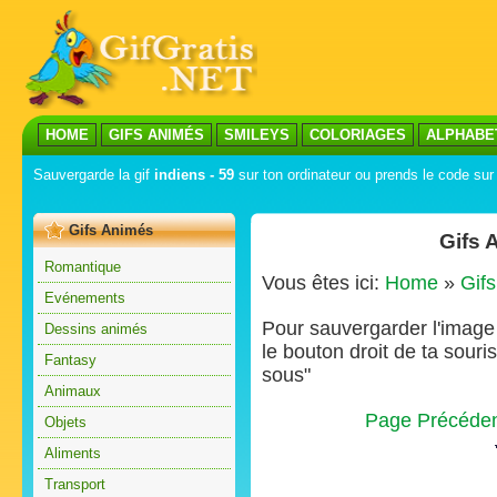
HOME
GIFS ANIMÉS
SMILEYS
COLORIAGES
ALPHABE
Sauvergarde la gif
indiens - 59
sur ton ordinateur ou prends le code sur 
Gifs Animés
Gifs 
Romantique
Vous êtes ici:
Home
»
Gif
Evénements
Pour sauvergarder l'image s
Dessins animés
le bouton droit de ta souris
Fantasy
sous"
Animaux
Page Précéde
Objets
Aliments
Transport