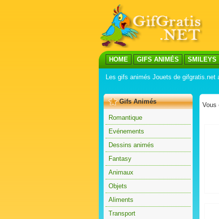
HOME
GIFS ANIMÉS
SMILEYS
Les gifs animés Jouets de gifgratis.net
Gifs Animés
Vous 
Romantique
Evénements
Dessins animés
Fantasy
Animaux
Objets
Aliments
Transport