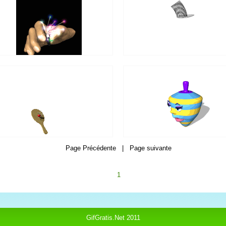
Page Précédente | Page suivante
1
GifGratis.Net 2011