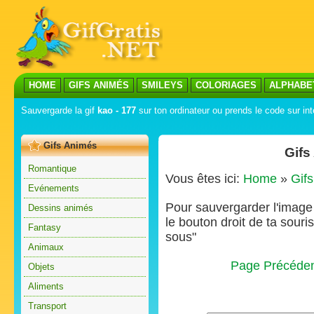
HOME
GIFS ANIMÉS
SMILEYS
COLORIAGES
ALPHABE
Sauvergarde la gif
kao - 177
sur ton ordinateur ou prends le code sur int
Gifs Animés
Gifs
Romantique
Vous êtes ici:
Home
»
Gif
Evénements
Pour sauvergarder l'image s
Dessins animés
le bouton droit de ta souris
Fantasy
sous"
Animaux
Page Précéde
Objets
Aliments
Transport