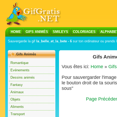
HOME
GIFS ANIMÉS
SMILEYS
COLORIAGES
ALPHABE
Sauvergarde la gif
la_belle_et_la_bete - 6
sur ton ordinateur ou prends l
Gifs Animés
Gifs Animé
Romantique
Vous êtes ici:
Home
»
Gif
Evénements
Pour sauvergarder l'image s
Dessins animés
le bouton droit de ta souris
Fantasy
sous"
Animaux
Page Précéde
Objets
Aliments
Transport