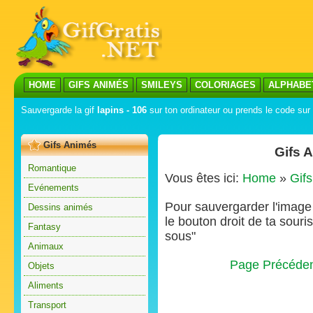
HOME
GIFS ANIMÉS
SMILEYS
COLORIAGES
ALPHABE
Sauvergarde la gif
lapins - 106
sur ton ordinateur ou prends le code sur 
Gifs Animés
Gifs 
Romantique
Vous êtes ici:
Home
»
Gif
Evénements
Pour sauvergarder l'image s
Dessins animés
le bouton droit de ta souris
Fantasy
sous"
Animaux
Page Précéde
Objets
Aliments
Transport