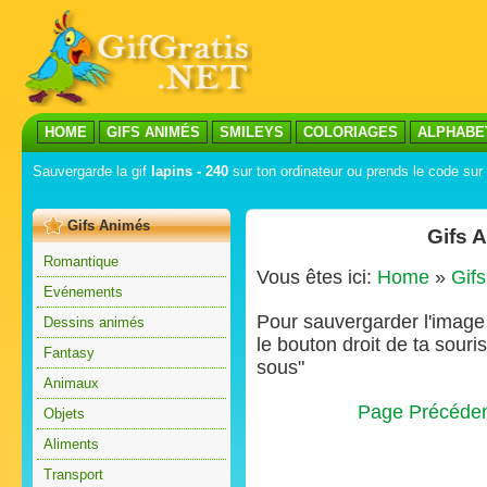
HOME
GIFS ANIMÉS
SMILEYS
COLORIAGES
ALPHABE
Sauvergarde la gif
lapins - 240
sur ton ordinateur ou prends le code sur 
Gifs Animés
Gifs 
Romantique
Vous êtes ici:
Home
»
Gif
Evénements
Pour sauvergarder l'image s
Dessins animés
le bouton droit de ta souris
Fantasy
sous"
Animaux
Page Précéde
Objets
Aliments
Transport