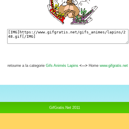
retourne a la categorie
Gifs Animés Lapins
<--->
Home
www.gifgratis.net
GifGratis.Net 2011