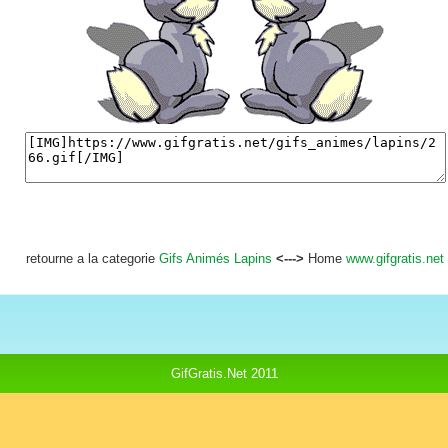
retourne a la categorie
Gifs Animés Lapins
<--->
Home
www.gifgratis.net
GifGratis.Net 2011