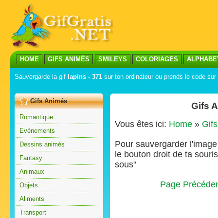
HOME
GIFS ANIMÉS
SMILEYS
COLORIAGES
ALPHABE
Sauvergarde la gif
lapins - 371
sur ton ordinateur ou prends le code sur 
Gifs Animés
Gifs 
Romantique
Vous êtes ici:
Home
»
Gif
Evénements
Pour sauvergarder l'image s
Dessins animés
le bouton droit de ta souris
Fantasy
sous"
Animaux
Page Précéde
Objets
Aliments
Transport