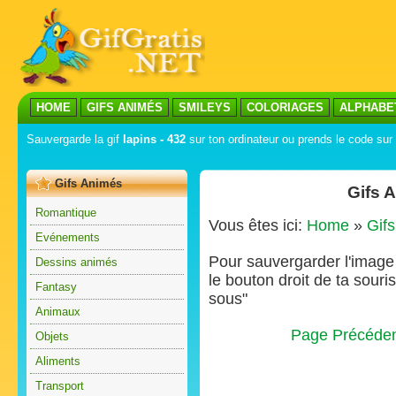
HOME
GIFS ANIMÉS
SMILEYS
COLORIAGES
ALPHABE
Sauvergarde la gif
lapins - 432
sur ton ordinateur ou prends le code sur 
Gifs Animés
Gifs 
Romantique
Vous êtes ici:
Home
»
Gif
Evénements
Pour sauvergarder l'image s
Dessins animés
le bouton droit de ta souris
Fantasy
sous"
Animaux
Page Précéde
Objets
Aliments
Transport