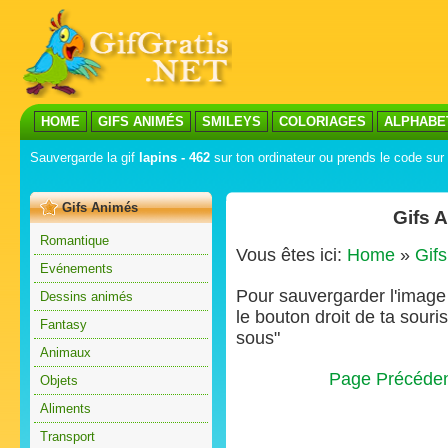
HOME
GIFS ANIMÉS
SMILEYS
COLORIAGES
ALPHABE
Sauvergarde la gif
lapins - 462
sur ton ordinateur ou prends le code sur 
Gifs Animés
Gifs 
Romantique
Vous êtes ici:
Home
»
Gif
Evénements
Pour sauvergarder l'image s
Dessins animés
le bouton droit de ta souris
Fantasy
sous"
Animaux
Page Précéde
Objets
Aliments
Transport