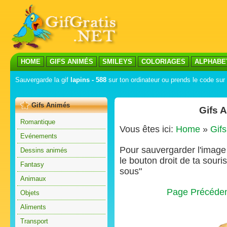
HOME
GIFS ANIMÉS
SMILEYS
COLORIAGES
ALPHABE
Sauvergarde la gif
lapins - 588
sur ton ordinateur ou prends le code sur 
Gifs Animés
Gifs 
Romantique
Vous êtes ici:
Home
»
Gif
Evénements
Pour sauvergarder l'image s
Dessins animés
le bouton droit de ta souris
Fantasy
sous"
Animaux
Page Précéde
Objets
Aliments
Transport