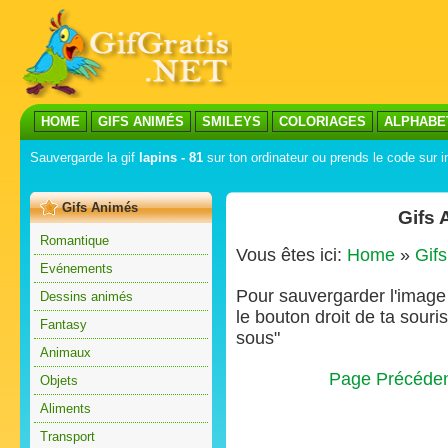
HOME
GIFS ANIMÉS
SMILEYS
COLORIAGES
ALPHABE
Sauvergarde la gif
lapins - 81
sur ton ordinateur ou prends le code sur i
Gifs Animés
Gifs 
Romantique
Vous êtes ici:
Home
»
Gif
Evénements
Pour sauvergarder l'image s
Dessins animés
le bouton droit de ta souris
Fantasy
sous"
Animaux
Page Précéde
Objets
Aliments
Transport