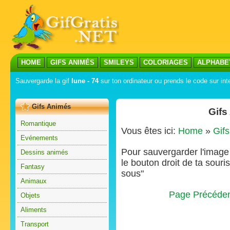
HOME
GIFS ANIMÉS
SMILEYS
COLORIAGES
ALPHABE
Sauvergarde la gif
lune - 74
sur ton ordinateur ou prends le code sur int
Gifs Animés
Gifs
Romantique
Vous êtes ici:
Home
»
Gif
Evénements
Pour sauvergarder l'image s
Dessins animés
le bouton droit de ta souris
Fantasy
sous"
Animaux
Page Précéde
Objets
Aliments
Transport