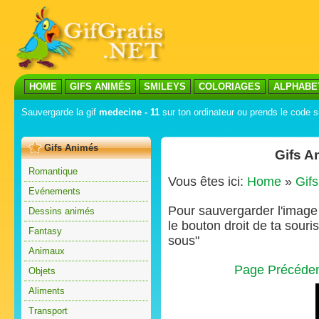
HOME
GIFS ANIMÉS
SMILEYS
COLORIAGES
ALPHABE
Sauvergarde la gif
medecine - 11
sur ton ordinateur ou prends le code su
Gifs Animés
Gifs A
Romantique
Vous êtes ici:
Home
»
Gif
Evénements
Pour sauvergarder l'image s
Dessins animés
le bouton droit de ta souris
Fantasy
sous"
Animaux
Page Précéde
Objets
Aliments
Transport