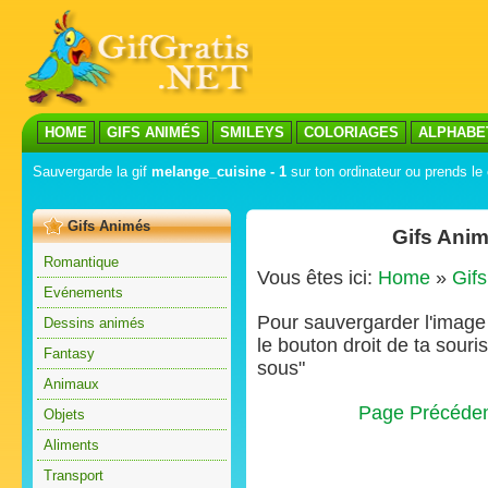
HOME
GIFS ANIMÉS
SMILEYS
COLORIAGES
ALPHABE
Sauvergarde la gif
melange_cuisine - 1
sur ton ordinateur ou prends le 
Gifs Animés
Gifs Anim
Romantique
Vous êtes ici:
Home
»
Gif
Evénements
Pour sauvergarder l'image s
Dessins animés
le bouton droit de ta souris
Fantasy
sous"
Animaux
Page Précéde
Objets
Aliments
Transport