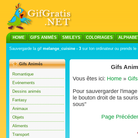
HOME
GIFS ANIMÉS
SMILEYS
COLORIAGES
ALPHABE
Sauvergarde la gif
melange_cuisine - 3
sur ton ordinateur ou prends le 
Gifs Animés
Gifs Anim
Romantique
Vous êtes ici:
Home
»
Gif
Evénements
Pour sauvergarder l'image s
Dessins animés
le bouton droit de ta souris
Fantasy
sous"
Animaux
Page Précéde
Objets
Aliments
Transport