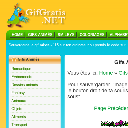
HOME
GIFS ANIMÉS
SMILEYS
COLORIAGES
ALPHABE
Sauvergarde la gif
mixte - 115
sur ton ordinateur ou prends le code sur i
Gifs Animés
Gifs
Romantique
Vous êtes ici:
Home
»
Gif
Evénements
Pour sauvergarder l'image s
Dessins animés
le bouton droit de ta souris
Fantasy
sous"
Animaux
Page Précéde
Objets
Aliments
Transport