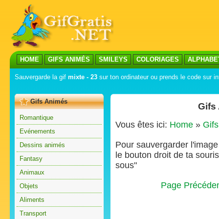
HOME
GIFS ANIMÉS
SMILEYS
COLORIAGES
ALPHABE
Sauvergarde la gif
mixte - 23
sur ton ordinateur ou prends le code sur in
Gifs Animés
Gifs
Romantique
Vous êtes ici:
Home
»
Gif
Evénements
Pour sauvergarder l'image s
Dessins animés
le bouton droit de ta souris
Fantasy
sous"
Animaux
Page Précéde
Objets
Aliments
Transport