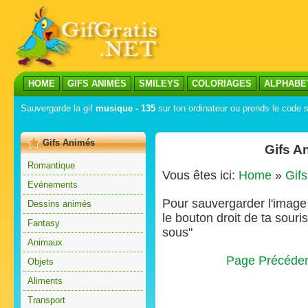
HOME
GIFS ANIMÉS
SMILEYS
COLORIAGES
ALPHABE
Sauvergarde la gif
musique - 135
sur ton ordinateur ou prends le code s
Gifs Animés
Gifs A
Romantique
Vous êtes ici:
Home
»
Gif
Evénements
Pour sauvergarder l'image s
Dessins animés
le bouton droit de ta souris
Fantasy
sous"
Animaux
Page Précéde
Objets
Aliments
Transport