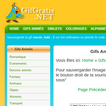
HOME
GIFS ANIMÉS
SMILEYS
COLORIAGES
ALPHABE
Sauvergarde la gif
naruto_baki - 1
sur ton ordinateur ou prends le code s
Gifs Animés
Gifs A
Romantique
Vous êtes ici:
Home
»
Gif
Evénements
Pour sauvergarder l'image s
Dessins animés
le bouton droit de ta souris
Fantasy
sous"
Animaux
Page Précéde
Objets
Aliments
Transport