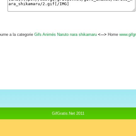
ourne a la categorie
Gifs Animés Naruto nara shikamaru
<--->
Home
www.gifgr
GifGratis.Net 2011