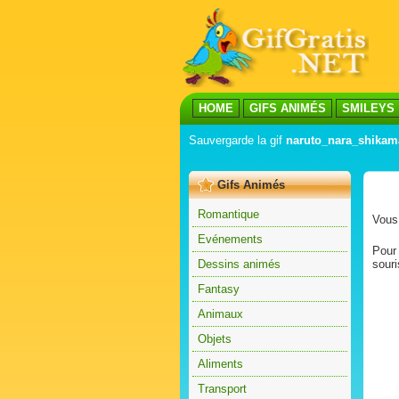
HOME
GIFS ANIMÉS
SMILEYS
Sauvergarde la gif
naruto_nara_shikama
Gifs Animés
Romantique
Vous 
Evénements
Pour 
Dessins animés
souri
Fantasy
Animaux
Objets
Aliments
Transport