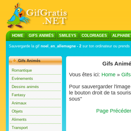
HOME
GIFS ANIMÉS
SMILEYS
COLORIAGES
ALPHABE
Sauvergarde la gif
noel_en_allemagne - 2
sur ton ordinateur ou prends 
Gifs Animés
Gifs Animé
Romantique
Vous êtes ici:
Home
»
Gif
Evénements
Pour sauvergarder l'image s
Dessins animés
le bouton droit de ta souris
Fantasy
sous"
Animaux
Page Précéde
Objets
Aliments
Transport