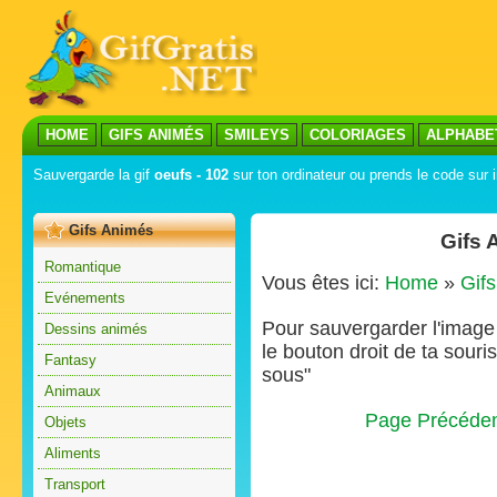
HOME
GIFS ANIMÉS
SMILEYS
COLORIAGES
ALPHABE
Sauvergarde la gif
oeufs - 102
sur ton ordinateur ou prends le code sur i
Gifs Animés
Gifs 
Romantique
Vous êtes ici:
Home
»
Gif
Evénements
Pour sauvergarder l'image s
Dessins animés
le bouton droit de ta souris
Fantasy
sous"
Animaux
Page Précéde
Objets
Aliments
Transport