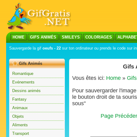
HOME
GIFS ANIMÉS
SMILEYS
COLORIAGES
ALPHABE
Sauvergarde la gif
oeufs - 22
sur ton ordinateur ou prends le code sur in
Gifs Animés
Gifs
Romantique
Vous êtes ici:
Home
»
Gif
Evénements
Pour sauvergarder l'image s
Dessins animés
le bouton droit de ta souris
Fantasy
sous"
Animaux
Page Précéde
Objets
Aliments
Transport