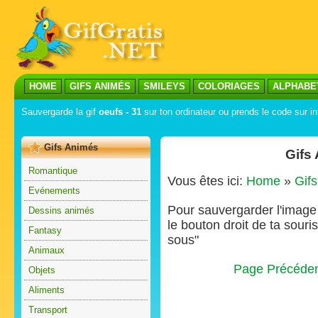
HOME
GIFS ANIMÉS
SMILEYS
COLORIAGES
ALPHABE
Sauvergarde la gif
oeufs - 31
sur ton ordinateur ou prends le code sur in
Gifs Animés
Gifs
Romantique
Vous êtes ici:
Home
»
Gif
Evénements
Pour sauvergarder l'image s
Dessins animés
le bouton droit de ta souris
Fantasy
sous"
Animaux
Page Précéde
Objets
Aliments
Transport