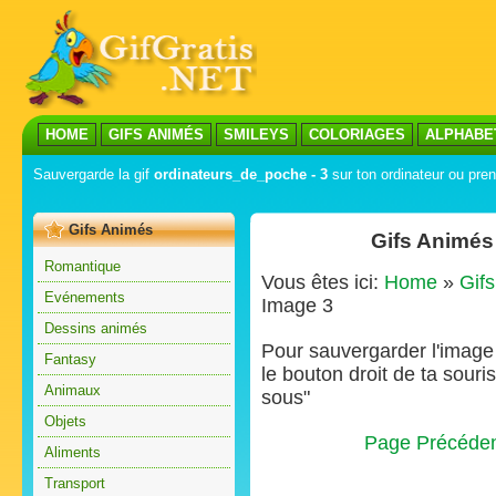
HOME
GIFS ANIMÉS
SMILEYS
COLORIAGES
ALPHABE
Sauvergarde la gif
ordinateurs_de_poche - 3
sur ton ordinateur ou pren
Gifs Animés
Gifs Animés
Romantique
Vous êtes ici:
Home
»
Gif
Evénements
Image 3
Dessins animés
Pour sauvergarder l'image s
Fantasy
le bouton droit de ta souris
Animaux
sous"
Objets
Page Précéde
Aliments
Transport